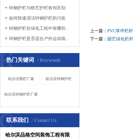
锌钢护栏与铁艺护栏有何区别
如何快速清洁锌钢护栏的污垢
锌钢护栏在绿化工程中有哪些...
上一篇：
PVC草坪栏杆
锌钢护栏是否适合户外运动场...
下一篇：
园艺绿化栏杆
K
热门关键词
Keywords
哈尔滨围栏厂家
哈尔滨锌钢护栏
哈尔滨锌钢护栏厂家
C
联系我们
Contact Us
哈尔滨品格空间装饰工程有限