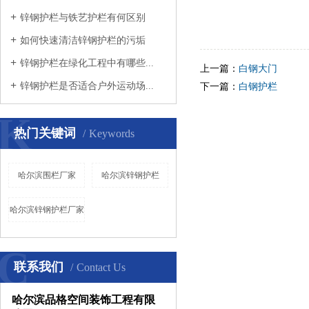
锌钢护栏与铁艺护栏有何区别
如何快速清洁锌钢护栏的污垢
锌钢护栏在绿化工程中有哪些...
上一篇：
白钢大门
锌钢护栏是否适合户外运动场...
下一篇：
白钢护栏
K
热门关键词
Keywords
哈尔滨围栏厂家
哈尔滨锌钢护栏
哈尔滨锌钢护栏厂家
C
联系我们
Contact Us
哈尔滨品格空间装饰工程有限