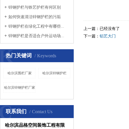
锌钢护栏与铁艺护栏有何区别
如何快速清洁锌钢护栏的污垢
锌钢护栏在绿化工程中有哪些...
上一篇：已经没有了
锌钢护栏是否适合户外运动场...
下一篇：
铝艺大门
K
热门关键词
Keywords
哈尔滨围栏厂家
哈尔滨锌钢护栏
哈尔滨锌钢护栏厂家
C
联系我们
Contact Us
哈尔滨品格空间装饰工程有限