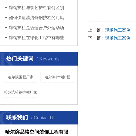
锌钢护栏与铁艺护栏有何区别
如何快速清洁锌钢护栏的污垢
锌钢护栏是否适合户外运动场...
上一篇：
现场施工案例
锌钢护栏在绿化工程中有哪些...
下一篇：
现场施工案例
K
热门关键词
Keywords
哈尔滨围栏厂家
哈尔滨锌钢护栏
哈尔滨锌钢护栏厂家
C
联系我们
Contact Us
哈尔滨品格空间装饰工程有限